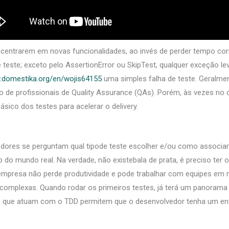
centrarem em novas funcionalidades, ao invés de perder tempo co
este; exceto pelo AssertionError ou SkipTest, qualquer exceção l
.domestika.org/en/wojis64155
uma simples falha de teste. Geralment
de profissionais de Quality Assurance (QAs). Porém, às vezes no c
ico dos testes para acelerar o delivery.
dores se perguntam qual tipode teste escolher e/ou como associar 
 do mundo real. Na verdade, não existebala de prata, é preciso ter 
 empresa não perde produtividade e pode trabalhar com equipes em m
omplexas. Quando rodar os primeiros testes, já terá um panorama 
 que atuam com o TDD permitem que o desenvolvedor tenha um entr