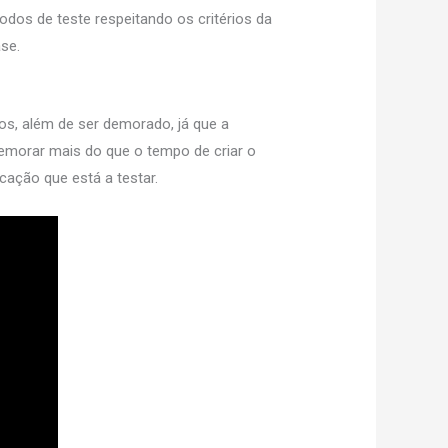
os de teste respeitando os critérios da
se.
os, além de ser demorado, já que a
emorar mais do que o tempo de criar o
cação que está a testar.