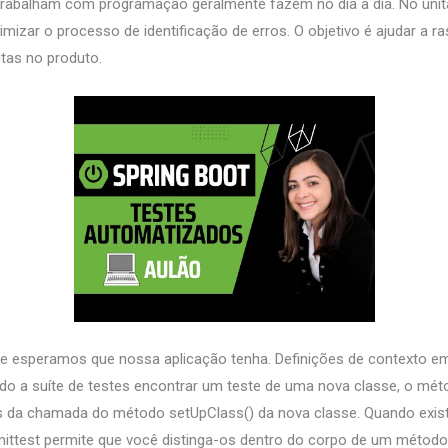
trabalham com programação geralmente fazem no dia a dia. No unit
mizar o processo de identificação de erros. O objetivo é ajudar a ra
tas no produto.
 esperamos que nossa aplicação tenha. Definições de contexto em
do a suíte de testes encontrar um teste de uma nova classe, o mét
s da chamada do método setUpClass() da nova classe. Quando exis
nittest permite que você distinga-os dentro do corpo de um método 