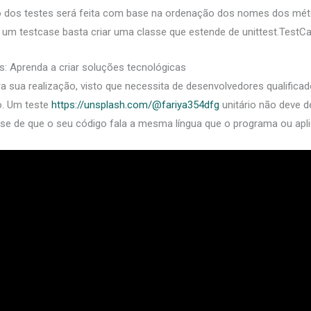
 dos testes será feita com base na ordenação dos nomes dos métod
r um testcase basta criar uma classe que estende de unittest.TestCa
: Aprenda a criar soluções tecnológicas
 sua realização, visto que necessita de desenvolvedores qualificad
go. Um teste
https://unsplash.com/@fariya354dfg
unitário não deve d
se de que o seu código fala a mesma língua que o programa ou apli