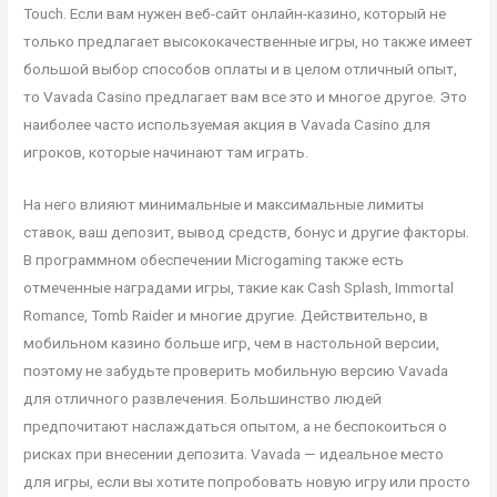
Touch. Если вам нужен веб-сайт онлайн-казино, который не
только предлагает высококачественные игры, но также имеет
большой выбор способов оплаты и в целом отличный опыт,
то Vavada Casino предлагает вам все это и многое другое. Это
наиболее часто используемая акция в Vavada Casino для
игроков, которые начинают там играть.
На него влияют минимальные и максимальные лимиты
ставок, ваш депозит, вывод средств, бонус и другие факторы.
В программном обеспечении Microgaming также есть
отмеченные наградами игры, такие как Cash Splash, Immortal
Romance, Tomb Raider и многие другие. Действительно, в
мобильном казино больше игр, чем в настольной версии,
поэтому не забудьте проверить мобильную версию Vavada
для отличного развлечения. Большинство людей
предпочитают наслаждаться опытом, а не беспокоиться о
рисках при внесении депозита. Vavada — идеальное место
для игры, если вы хотите попробовать новую игру или просто