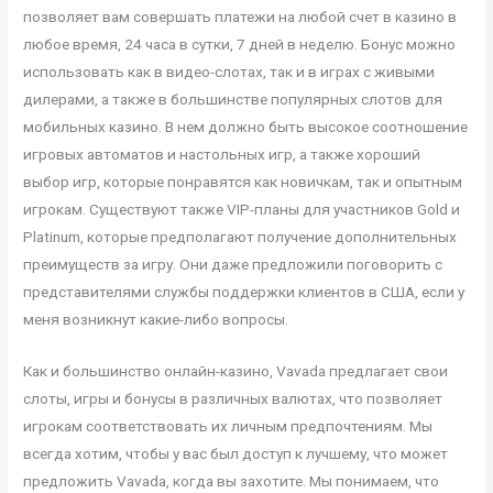
позволяет вам совершать платежи на любой счет в казино в
любое время, 24 часа в сутки, 7 дней в неделю. Бонус можно
использовать как в видео-слотах, так и в играх с живыми
дилерами, а также в большинстве популярных слотов для
мобильных казино. В нем должно быть высокое соотношение
игровых автоматов и настольных игр, а также хороший
выбор игр, которые понравятся как новичкам, так и опытным
игрокам. Существуют также VIP-планы для участников Gold и
Platinum, которые предполагают получение дополнительных
преимуществ за игру. Они даже предложили поговорить с
представителями службы поддержки клиентов в США, если у
меня возникнут какие-либо вопросы.
Как и большинство онлайн-казино, Vavada предлагает свои
слоты, игры и бонусы в различных валютах, что позволяет
игрокам соответствовать их личным предпочтениям. Мы
всегда хотим, чтобы у вас был доступ к лучшему, что может
предложить Vavada, когда вы захотите. Мы понимаем, что