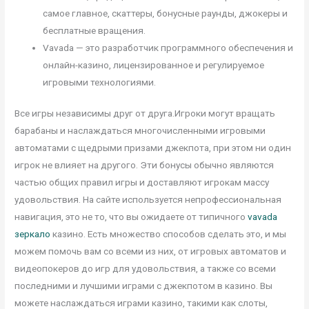
самое главное, скаттеры, бонусные раунды, джокеры и
бесплатные вращения.
Vavada — это разработчик программного обеспечения и
онлайн-казино, лицензированное и регулируемое
игровыми технологиями.
Все игры независимы друг от друга.Игроки могут вращать
барабаны и наслаждаться многочисленными игровыми
автоматами с щедрыми призами джекпота, при этом ни один
игрок не влияет на другого. Эти бонусы обычно являются
частью общих правил игры и доставляют игрокам массу
удовольствия. На сайте используется непрофессиональная
навигация, это не то, что вы ожидаете от типичного
vavada
зеркало
казино. Есть множество способов сделать это, и мы
можем помочь вам со всеми из них, от игровых автоматов и
видеопокеров до игр для удовольствия, а также со всеми
последними и лучшими играми с джекпотом в казино. Вы
можете наслаждаться играми казино, такими как слоты,