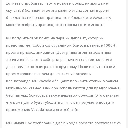
хотите попробовать что-то новое и больше никогда не
скучать. В большинстве игр казино стандартная версия
блэкджека включает правила, но в блэкджеке Vavada вы
можете выбрать правила, по которым хотите играть.
Вы получите свой бонус на первый депозит, который
представляет собой колоссальный бонус в размере 1000 €,
просто присоединившись! Доступные игры на реальные
деньги включают в себя ряд различных слотов, которые
дают вам шанс выиграть по-крупному. Наши испытанные и
просто лучшие в своем деле пакеты бонусов и
вознаграждений Vavada обещают повысить ставки в вашем
мобильном казино. Они оба используются для предложения
бесплатных бонусов, а также дешевых бонусов. Это означает,
что вам нужно будет убедиться, что вы получаете доступ к
приложению Vavada через его веб-сайт.
Минимальное требование для вывода средств составляет 25