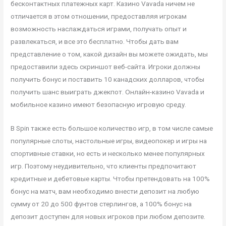
бесконтактных платежных карт. Казино Vavada ничем не
отличается в этом отношении, предоставляя игрокам
возможность наслаждаться играми, получать опыт и
развлекаться, и все это бесплатно. Чтобы дать вам
представление о том, какой дизайн вы можете ожидать, мы
предоставили здесь скриншот веб-сайта. Игроки должны
получить бонус и поставить 10 канадских долларов, чтобы
получить шанс выиграть джекпот. Онлайн-казино Vavada и
мобильное казино имеют безопасную игровую среду.
В Spin также есть большое количество игр, в том числе самые
популярные слоты, настольные игры, видеопокер и игры на
спортивные ставки, но есть и несколько менее популярных
игр. Поэтому неудивительно, что клиенты предпочитают
кредитные и дебетовые карты. Чтобы претендовать на 100%
бонус на матч, вам необходимо внести депозит на любую
сумму от 20 до 500 фунтов стерлингов, а 100% бонус на
депозит доступен для новых игроков при любом депозите.