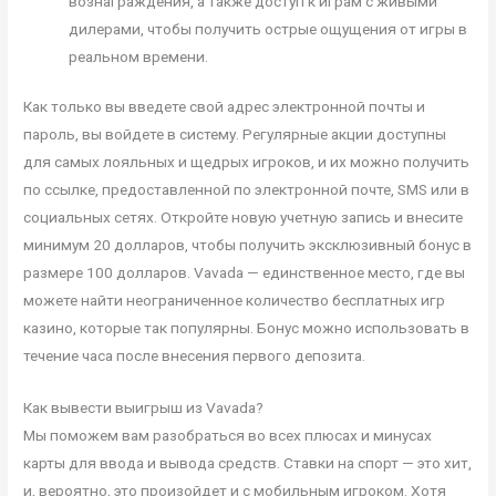
вознаграждения, а также доступ к играм с живыми
дилерами, чтобы получить острые ощущения от игры в
реальном времени.
Как только вы введете свой адрес электронной почты и
пароль, вы войдете в систему. Регулярные акции доступны
для самых лояльных и щедрых игроков, и их можно получить
по ссылке, предоставленной по электронной почте, SMS или в
социальных сетях. Откройте новую учетную запись и внесите
минимум 20 долларов, чтобы получить эксклюзивный бонус в
размере 100 долларов. Vavada — единственное место, где вы
можете найти неограниченное количество бесплатных игр
казино, которые так популярны. Бонус можно использовать в
течение часа после внесения первого депозита.
Как вывести выигрыш из Vavada?
Мы поможем вам разобраться во всех плюсах и минусах
карты для ввода и вывода средств. Ставки на спорт — это хит,
и, вероятно, это произойдет и с мобильным игроком. Хотя