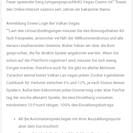
Feuer speiender berg (umgangssprachlich) Vegas Casino ist” “bauer
den Online Internet casinos seit Jahren ein bekannter Name.
Anmeldung Sowie Login Bei Vulkan Vegas
““Laut den Umsatzbedingungen müssen Sie das Bonusguthaben 40-
fach freispielen, ansonsten verfällt der Willkommensbonus und alle
daraus resultierenden Gewinne. Bisher haben wir über die Boni
gesprochen, die für direkte Spieler angeboten werden. Wenn Sie
schon auf der Plattform registriert sind, müssen Sie sich wenig
Sorgen machen, therefore auch für Sie gibt es allerlei Aktionen.
Zunächst einmal bietet Vulkan Las vegas jedem Zocker irgendeinen
Cashback für Verluste zwischen 3% und 12%, je nach Status dieses
Spielers. Außerdem bekommen jeden Donnerstag oder aber Fünfter
tag der woche allesamt Spieler, die eine Einzahlung vonseiten
mindestens 10 Pound tätigen, 100% des Einzahlungsbetrags.
All die Automatenspiele liegen mit ihrer Auszahlungsquote
über dem Durchschnitt.