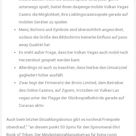
unterwegs spielt, bietet Ihnen dasjenige mobile Vulkan Vegas
Casino die Möglichkeit, Ihre Lieblingscasinospiele gerade auf
mobilen Geräten zu spielen.
Menü, Buttons und Symbole sind übersichtlich angeordnet,
sodass die Größe des Bildschirms keinerlei Einfluss auf pass
away Qualität hat.
Es steht außer Frage, dass bei Vulkan Vegas auch mobil nach
Herzenslust gespielt werden kann.
Allerdings ist auch zu beachten, dass hierbei das Umsatzziel
gegliedert höher ausfällt.
Zwar liegt der Firmensitz der Brivio Limited, dem Betreiber
des Online Casinos, auf Zypern, trotzdem ist Vulkan Las
vegas unter der Flagge der Glücksspielbehörde gerade auf
Curacao aktiv.
Auch beim letzten Einzahlungsbonus gibt es nochmal Freispiele
obendrauf,” “an diesem punkt 50 Spins für den Spinomenal-Slot
Book of Tribes. Der Mindesteinzahlungsbetrag für living room