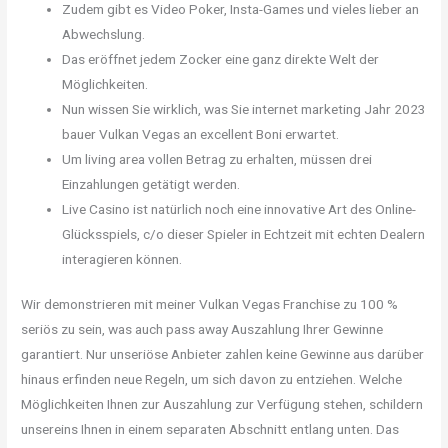
Zudem gibt es Video Poker, Insta-Games und vieles lieber an
Abwechslung.
Das eröffnet jedem Zocker eine ganz direkte Welt der
Möglichkeiten.
Nun wissen Sie wirklich, was Sie internet marketing Jahr 2023
bauer Vulkan Vegas an excellent Boni erwartet.
Um living area vollen Betrag zu erhalten, müssen drei
Einzahlungen getätigt werden.
Live Casino ist natürlich noch eine innovative Art des Online-
Glücksspiels, c/o dieser Spieler in Echtzeit mit echten Dealern
interagieren können.
Wir demonstrieren mit meiner Vulkan Vegas Franchise zu 100 %
seriös zu sein, was auch pass away Auszahlung Ihrer Gewinne
garantiert. Nur unseriöse Anbieter zahlen keine Gewinne aus darüber
hinaus erfinden neue Regeln, um sich davon zu entziehen. Welche
Möglichkeiten Ihnen zur Auszahlung zur Verfügung stehen, schildern
unsereins Ihnen in einem separaten Abschnitt entlang unten. Das