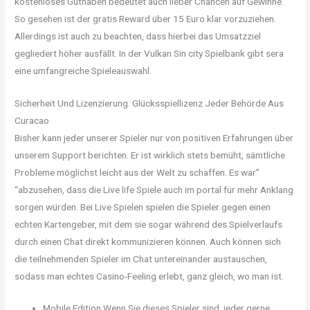
kostenloses Guthaben bedeutet auch lieber Chancen auf Gewinne.
So gesehen ist der gratis Reward über 15 Euro klar vorzuziehen.
Allerdings ist auch zu beachten, dass hierbei das Umsatzziel
gegliedert höher ausfällt. In der Vulkan Sin city Spielbank gibt sera
eine umfangreiche Spieleauswahl.
Sicherheit Und Lizenzierung: Glücksspiellizenz Jeder Behörde Aus
Curacao
Bisher kann jeder unserer Spieler nur von positiven Erfahrungen über
unserem Support berichten. Er ist wirklich stets bemüht, sämtliche
Probleme möglichst leicht aus der Welt zu schaffen. Es war”
“abzusehen, dass die Live life Spiele auch im portal für mehr Anklang
sorgen würden. Bei Live Spielen spielen die Spieler gegen einen
echten Kartengeber, mit dem sie sogar während des Spielverlaufs
durch einen Chat direkt kommunizieren können. Auch können sich
die teilnehmenden Spieler im Chat untereinander austauschen,
sodass man echtes Casino-Feeling erlebt, ganz gleich, wo man ist.
Mobile Edition Wenn Sie dieses Spieler sind, jeder gerne