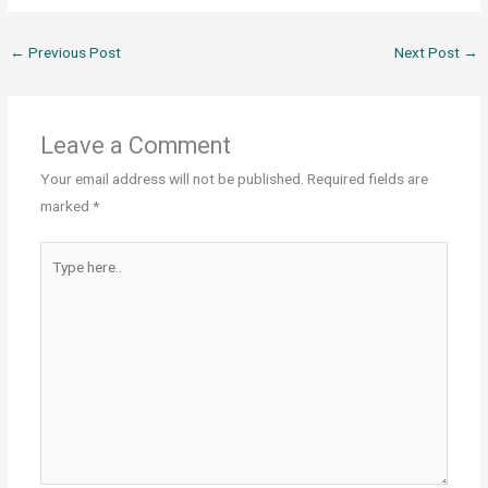
←
Previous Post
Next Post
→
Leave a Comment
Your email address will not be published.
Required fields are
marked
*
Type
here..