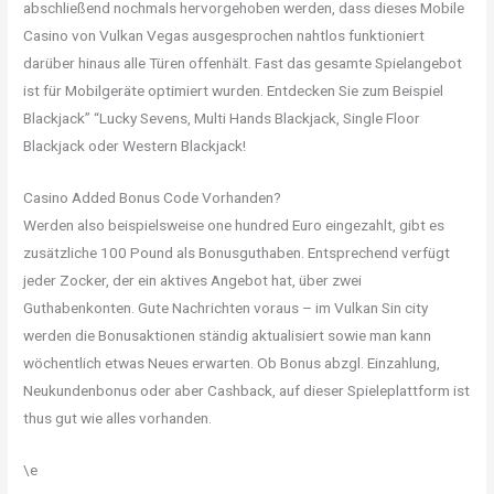
abschließend nochmals hervorgehoben werden, dass dieses Mobile
Casino von Vulkan Vegas ausgesprochen nahtlos funktioniert
darüber hinaus alle Türen offenhält. Fast das gesamte Spielangebot
ist für Mobilgeräte optimiert wurden. Entdecken Sie zum Beispiel
Blackjack” “Lucky Sevens, Multi Hands Blackjack, Single Floor
Blackjack oder Western Blackjack!
Casino Added Bonus Code Vorhanden?
Werden also beispielsweise one hundred Euro eingezahlt, gibt es
zusätzliche 100 Pound als Bonusguthaben. Entsprechend verfügt
jeder Zocker, der ein aktives Angebot hat, über zwei
Guthabenkonten. Gute Nachrichten voraus – im Vulkan Sin city
werden die Bonusaktionen ständig aktualisiert sowie man kann
wöchentlich etwas Neues erwarten. Ob Bonus abzgl. Einzahlung,
Neukundenbonus oder aber Cashback, auf dieser Spieleplattform ist
thus gut wie alles vorhanden.
\e