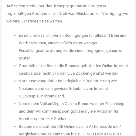
Außerdem steht über das Treueprogramm im übrigen in
regelmäßigen Abständen ein Dreh was Glücksrad zur Verfügung, wo
weitere lukrative Preise warten.
Es ist unerlässlich, perish Bedingungen für allesamt Boni und
Werbeaktionen, einschließlich derer weniger
Einzahlungsanforderungen, die einem begegnen, genau zu
prüfen.
Grundsätzlich können die Bonusangebote des Online Internet
casinos aber nicht c/o den Live Zocken genutzt werden.
Voraussetzung dafür ist lediglich die Registrierung wie
Neukunde und eine gewisse Erlaubnis von Internet-
Glücksspiel in Ihrem Land.
Neben dem VulkanVegas Casino Bonus weniger Einzahlung
und dem Willkommenspaket gibt sera viele Aktionen für
bereits registrierte Zocker.
Besonders sticht der ICE Online casino Aktionscode mit 1
möglichen Bonussumme von bis zu 1. 500 Euro as well as