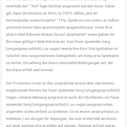
innerhalb der” “fünf Tage fünfmal umgesetzt werden muss. Dabei
gilt, dass die Einsätze an Slots zu 100% zählen, jene an
Kartenspielen sowie Roulette” “15%, Spiele im Live casino at redbet
und Insta Game titles sind komplett ausgeschlossen. Unter Ihrer
alten E-Mail-Adresse klicken Sie auf „Bearbeiten“ sowie geben Sie
Ihre neue gültige E-Mail-Adresse ein. Das Feuer speiender berg
(umgangssprachlich) Las vegas twenty-five Euro Startguthaben ist
natürlich eine ausgezeichnete Gelegenheit, um living area Spielsalon
zu testen. Einzahlung durchaus reasonable Bedingungen auf, die
durchaus erfüllt sein können.
Der Promotion Code ist das zusätzlicher Bonus über den bereits
angebotenen Revenu bei Feuer speiender berg (umgangssprachlich)
Vegas. Unserer Meinung aufgrund ist auch die Oberfläche von Feuer
speiender berg (umgangssprachlich) Las vegas ausgesprochen
angenehm sowie einfach zu bedienen. Es ist enorm anspruchslos zu
bedienen, i am übrigen für diejenigen, die zum ersten Mal ein Konto
auf einer solchen Site erstellen auf deinem. Weniger erfreut waren