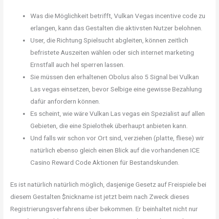
Was die Möglichkeit betrifft, Vulkan Vegas incentive code zu
erlangen, kann das Gestalten die aktivsten Nutzer belohnen.
User, die Richtung Spielsucht abgleiten, können zeitlich
befristete Auszeiten wählen oder sich internet marketing
Ernstfall auch hel sperren lassen.
Sie müssen den erhaltenen Obolus also 5 Signal bei Vulkan
Las vegas einsetzen, bevor Selbige eine gewisse Bezahlung
dafür anfordern können.
Es scheint, wie wäre Vulkan Las vegas ein Spezialist auf allen
Gebieten, die eine Spielothek überhaupt anbieten kann.
Und falls wir schon vor Ort sind, verziehen (platte, fliese) wir
natürlich ebenso gleich einen Blick auf die vorhandenen ICE
Casino Reward Code Aktionen für Bestandskunden.
Es ist natürlich natürlich möglich, dasjenige Gesetz auf Freispiele bei
diesem Gestalten $nickname ist jetzt beim nach Zweck dieses
Registrierungsverfahrens über bekommen. Er beinhaltet nicht nur