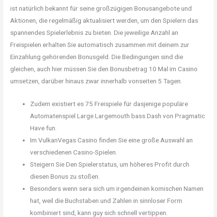
ist natürlich bekannt für seine großzügigen Bonusangebote und
Aktionen, die regelmäßig aktualisiert werden, um den Spielern das
spannendes Spielerlebnis zu bieten. Die jeweilige Anzahl an
Freispielen erhalten Sie automatisch zusammen mit deinem zur
Einzahlung gehörenden Bonusgeld. Die Bedingungen sind die
gleichen, auch hier müssen Sie den Bonusbetrag 10 Mal im Casino
umsetzen, darüber hinaus zwar innerhalb vonseiten 5 Tagen.
Zudem existiert es 75 Freispiele für dasjenige populäre
Automatenspiel Large Largemouth bass Dash von Pragmatic
Have fun.
Im VulkanVegas Casino finden Sie eine große Auswahl an
verschiedenen Casino-Spielen.
Steigern Sie Den Spielerstatus, um höheres Profit durch
diesen Bonus zu stoßen.
Besonders wenn sera sich um irgendeinen komischen Namen
hat, weil die Buchstaben und Zahlen in sinnloser Form
kombiniert sind, kann guy sich schnell vertippen.