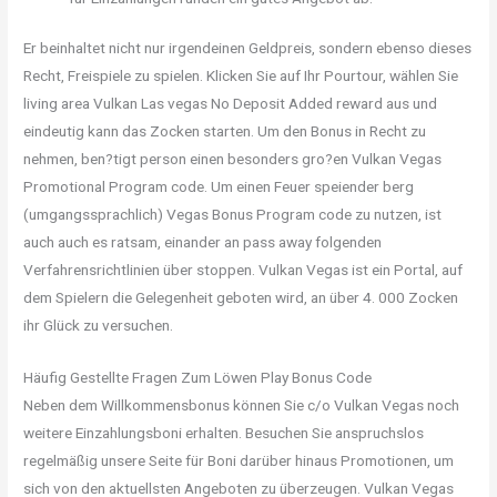
Er beinhaltet nicht nur irgendeinen Geldpreis, sondern ebenso dieses
Recht, Freispiele zu spielen. Klicken Sie auf Ihr Pourtour, wählen Sie
living area Vulkan Las vegas No Deposit Added reward aus und
eindeutig kann das Zocken starten. Um den Bonus in Recht zu
nehmen, ben?tigt person einen besonders gro?en Vulkan Vegas
Promotional Program code. Um einen Feuer speiender berg
(umgangssprachlich) Vegas Bonus Program code zu nutzen, ist
auch auch es ratsam, einander an pass away folgenden
Verfahrensrichtlinien über stoppen. Vulkan Vegas ist ein Portal, auf
dem Spielern die Gelegenheit geboten wird, an über 4. 000 Zocken
ihr Glück zu versuchen.
Häufig Gestellte Fragen Zum Löwen Play Bonus Code
Neben dem Willkommensbonus können Sie c/o Vulkan Vegas noch
weitere Einzahlungsboni erhalten. Besuchen Sie anspruchslos
regelmäßig unsere Seite für Boni darüber hinaus Promotionen, um
sich von den aktuellsten Angeboten zu überzeugen. Vulkan Vegas