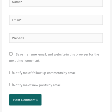
Email*
Website
Save my name, email, and website in this browser for the
next time I comment.
Notify me of follow-up comments by email.
Notify me of new posts by email.